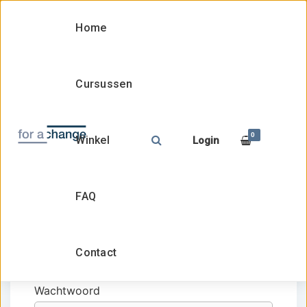
Home
Cursussen
Meld je aan
0
Winkel
Login
Weergave naam
FAQ
E-mailadres
Contact
Wachtwoord